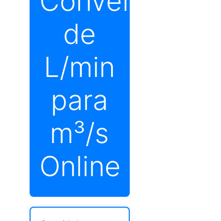
Conversor
de
L/min
para
m³/s
Online