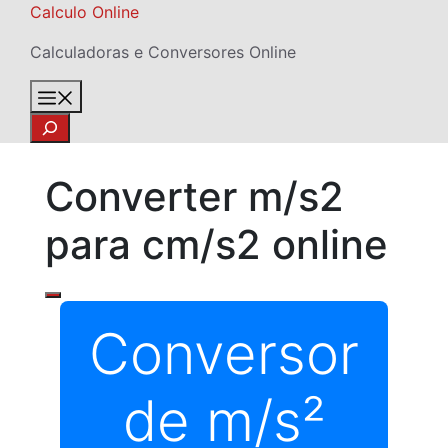
Skip
Calculo Online
to
Calculadoras e Conversores Online
content
Menu
Search
Converter m/s2
para cm/s2 online
Conversor
de m/s²