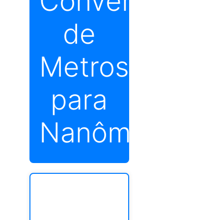
Conversor
de
Metros
para
Nanômetros