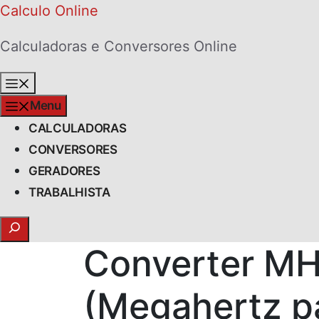
Skip
Calculo Online
to
Calculadoras e Conversores Online
content
Menu
Menu
CALCULADORAS
CONVERSORES
GERADORES
TRABALHISTA
Search
Converter MH
(Megahertz p