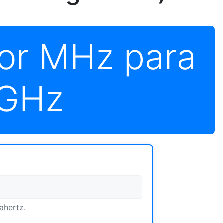
or MHz para
GHz
:
ahertz.