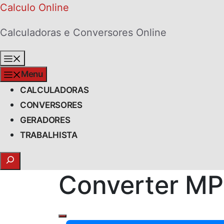
Skip
Calculo Online
to
Calculadoras e Conversores Online
content
Menu
Menu
CALCULADORAS
CONVERSORES
GERADORES
TRABALHISTA
Search
Converter MPa