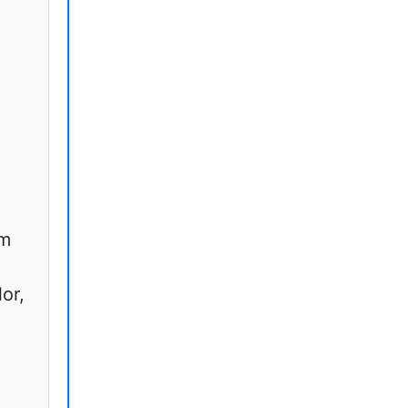
em
or,
.