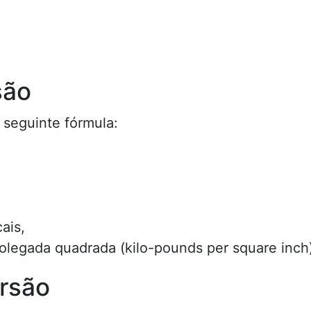
são
 seguinte fórmula:
ais,
polegada quadrada (kilo-pounds per square inch
rsão