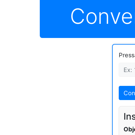
Conver
Press
Con
In
Obj