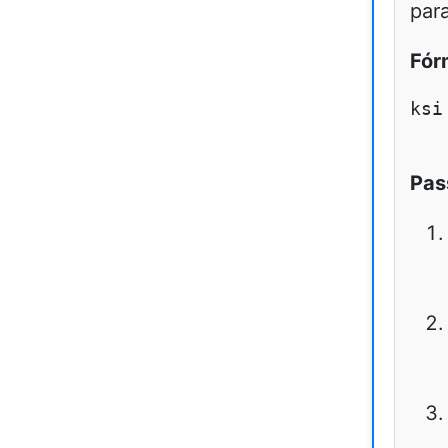
par
Fór
ksi
Pas