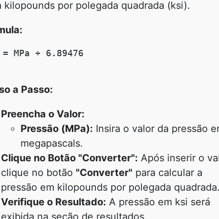
a kilopounds por polegada quadrada (ksi).
mula:
 = MPa ÷ 6.89476

so a Passo:
Preencha o Valor:
Pressão (MPa):
Insira o valor da pressão 
megapascals.
Clique no Botão "Converter":
Após inserir o val
clique no botão
"Converter"
para calcular a
pressão em kilopounds por polegada quadrada
Verifique o Resultado:
A pressão em ksi será
exibida na seção de resultados.