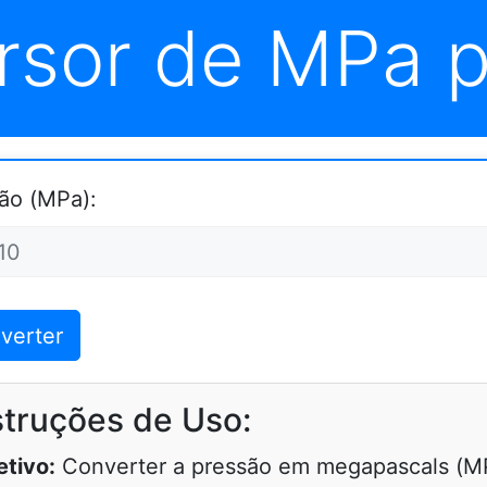
sor de MPa p
ão (MPa):
verter
struções de Uso:
etivo:
Converter a pressão em megapascals (M