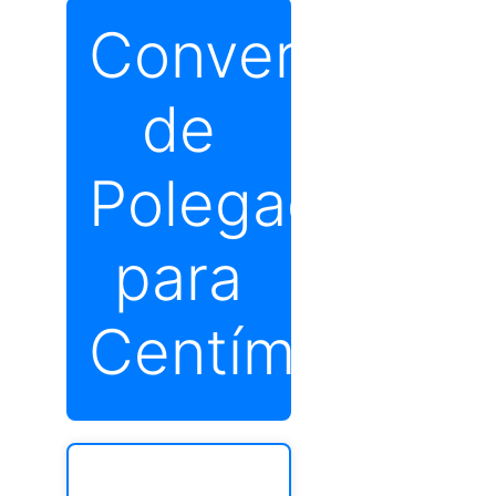
Conversor
de
Polegadas
para
Centímetros