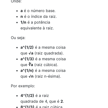
Onde:
a
é o número base.
n
é o índice da raiz.
1/n
é a potência
equivalente à raiz.
Ou seja:
a^(1/2)
é a mesma coisa
que
√a
(raiz quadrada).
a^(1/3)
é a mesma coisa
que
∛a
(raiz cúbica).
a^(1/n)
é a mesma coisa
que
√
n
(raiz n-ésima).
Por exemplo:
4^(1/2)
é a raiz
quadrada de 4, que é
2
.
8^(1/3)
é a raiz cúbica