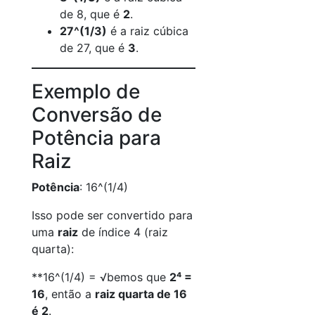
de 8, que é
2
.
27^(1/3)
é a raiz cúbica
de 27, que é
3
.
Exemplo de
Conversão de
Potência para
Raiz
Potência
: 16^(1/4)
Isso pode ser convertido para
uma
raiz
de índice 4 (raiz
quarta):
**16^(1/4) = √bemos que
2⁴ =
16
, então a
raiz quarta de 16
é 2
.