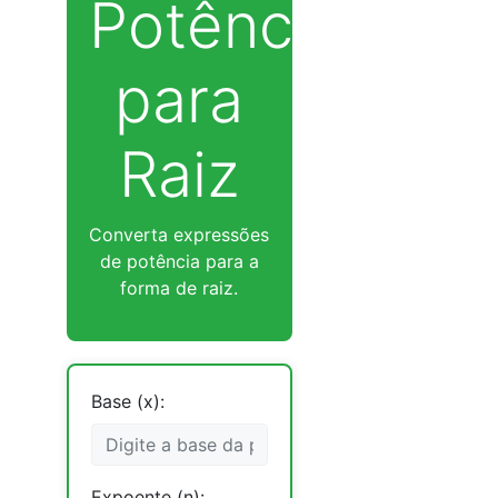
Potência
para
Raiz
Converta expressões
de potência para a
forma de raiz.
Base (x):
Expoente (n):