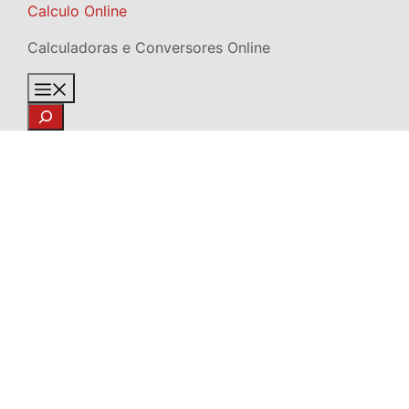
Skip
Calculo Online
to
Calculadoras e Conversores Online
content
Menu
Search