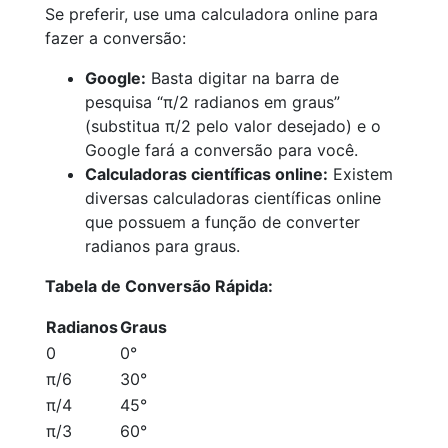
Se preferir, use uma calculadora online para
fazer a conversão:
Google:
Basta digitar na barra de
pesquisa “π/2 radianos em graus”
(substitua π/2 pelo valor desejado) e o
Google fará a conversão para você.
Calculadoras científicas online:
Existem
diversas calculadoras científicas online
que possuem a função de converter
radianos para graus.
Tabela de Conversão Rápida:
Radianos
Graus
0
0°
π/6
30°
π/4
45°
π/3
60°