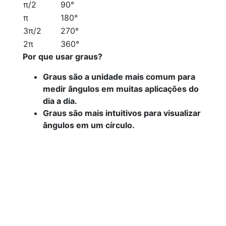
π/2
90°
π
180°
3π/2
270°
2π
360°
Por que usar graus?
Graus são a unidade mais comum para
medir ângulos em muitas aplicações do
dia a dia.
Graus são mais intuitivos para visualizar
ângulos em um círculo.