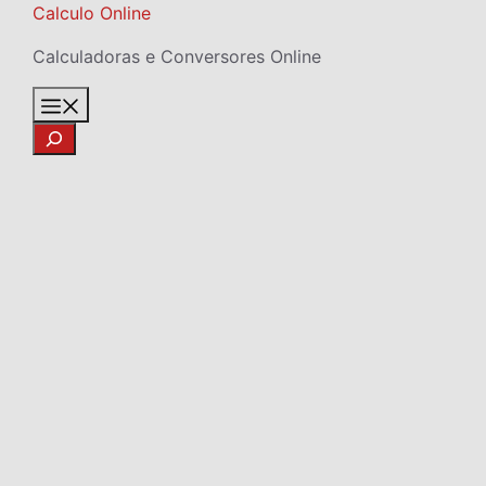
Skip
Calculo Online
to
Calculadoras e Conversores Online
content
Menu
Search