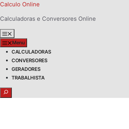
Skip
Calculo Online
to
Calculadoras e Conversores Online
content
Menu
Menu
CALCULADORAS
CONVERSORES
GERADORES
TRABALHISTA
Search