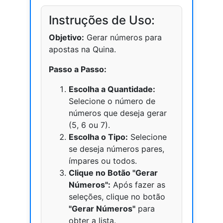
Instruções de Uso:
Objetivo:
Gerar números para
apostas na Quina.
Passo a Passo:
Escolha a Quantidade:
Selecione o número de
números que deseja gerar
(5, 6 ou 7).
Escolha o Tipo:
Selecione
se deseja números pares,
ímpares ou todos.
Clique no Botão "Gerar
Números":
Após fazer as
seleções, clique no botão
"Gerar Números"
para
obter a lista.