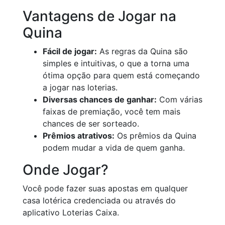
Vantagens de Jogar na
Quina
Fácil de jogar:
As regras da Quina são
simples e intuitivas, o que a torna uma
ótima opção para quem está começando
a jogar nas loterias.
Diversas chances de ganhar:
Com várias
faixas de premiação, você tem mais
chances de ser sorteado.
Prêmios atrativos:
Os prêmios da Quina
podem mudar a vida de quem ganha.
Onde Jogar?
Você pode fazer suas apostas em qualquer
casa lotérica credenciada ou através do
aplicativo Loterias Caixa.