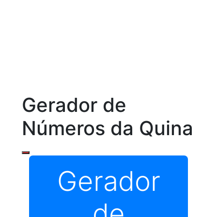
Gerador de
Números da Quina
Gerador
de