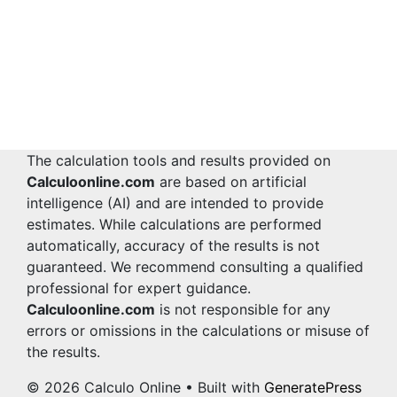
The calculation tools and results provided on
Calculoonline.com
are based on artificial
intelligence (AI) and are intended to provide
estimates. While calculations are performed
automatically, accuracy of the results is not
guaranteed. We recommend consulting a qualified
professional for expert guidance.
Calculoonline.com
is not responsible for any
errors or omissions in the calculations or misuse of
the results.
© 2026 Calculo Online
• Built with
GeneratePress