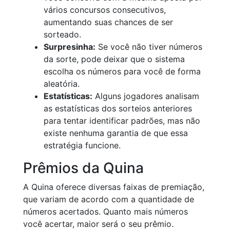
vários concursos consecutivos,
aumentando suas chances de ser
sorteado.
Surpresinha:
Se você não tiver números
da sorte, pode deixar que o sistema
escolha os números para você de forma
aleatória.
Estatísticas:
Alguns jogadores analisam
as estatísticas dos sorteios anteriores
para tentar identificar padrões, mas não
existe nenhuma garantia de que essa
estratégia funcione.
Prêmios da Quina
A Quina oferece diversas faixas de premiação,
que variam de acordo com a quantidade de
números acertados. Quanto mais números
você acertar, maior será o seu prêmio.