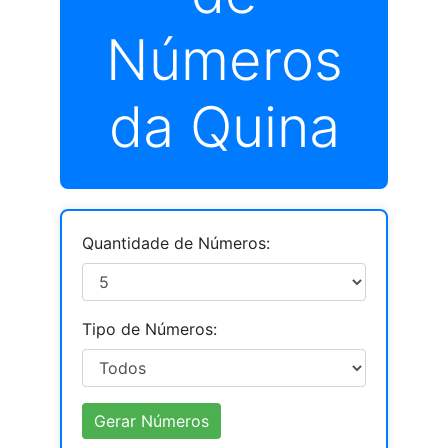
Números
da Quina
Quantidade de Números:
Tipo de Números:
Gerar Números