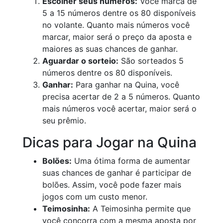
Escolher seus números:
Você marca de
5 a 15 números dentre os 80 disponíveis
no volante. Quanto mais números você
marcar, maior será o preço da aposta e
maiores as suas chances de ganhar.
Aguardar o sorteio:
São sorteados 5
números dentre os 80 disponíveis.
Ganhar:
Para ganhar na Quina, você
precisa acertar de 2 a 5 números. Quanto
mais números você acertar, maior será o
seu prêmio.
Dicas para Jogar na Quina
Bolões:
Uma ótima forma de aumentar
suas chances de ganhar é participar de
bolões. Assim, você pode fazer mais
jogos com um custo menor.
Teimosinha:
A Teimosinha permite que
você concorra com a mesma aposta por