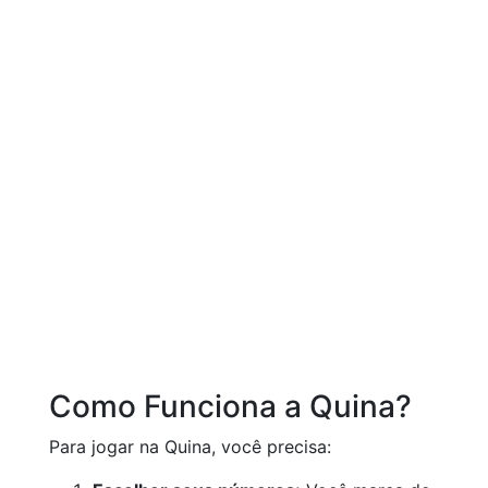
Como Funciona a Quina?
Para jogar na Quina, você precisa: