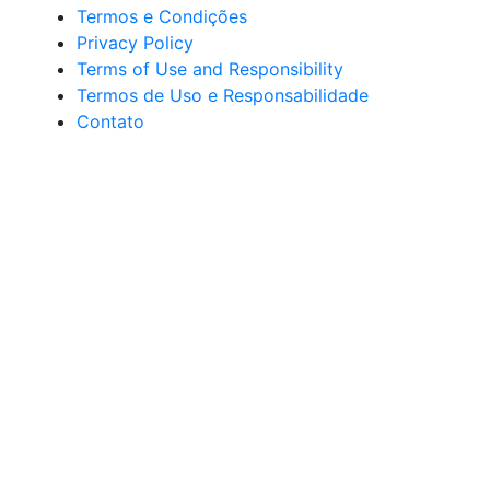
Termos e Condições
Privacy Policy
Terms of Use and Responsibility
Termos de Uso e Responsabilidade
Contato