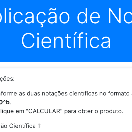
plicação de N
Científica
uções:
nforme as duas notações científicas no formato
0^b
.
lique em "CALCULAR" para obter o produto.
ão Científica 1: