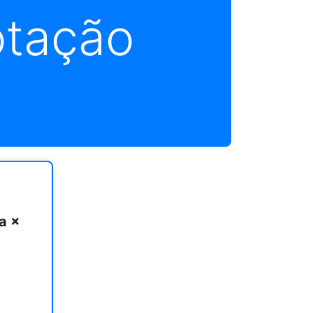
otação
a ×