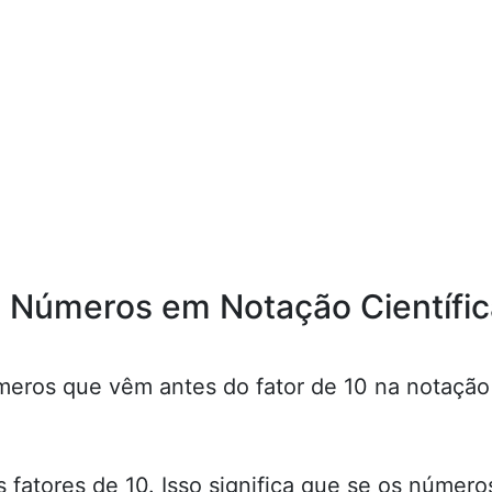
r Números em Notação Científi
meros que vêm antes do fator de 10 na notação c
.
 fatores de 10. Isso significa que se os númer