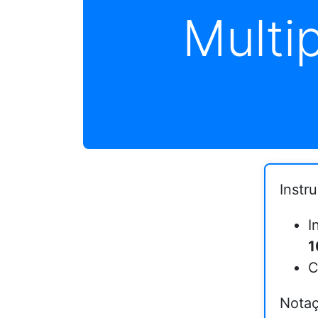
Multi
Instr
I
1
C
Notaç