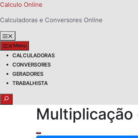
Skip
Calculo Online
to
Calculadoras e Conversores Online
content
Menu
Menu
CALCULADORAS
CONVERSORES
GERADORES
TRABALHISTA
Search
Multiplicação