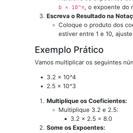
, o expoente do 
b × 10^n
Escreva o Resultado na Notaçã
Coloque o produto dos coe
estiver entre 1 e 10, ajus
Exemplo Prático
Vamos multiplicar os seguintes nú
3.2 × 10^4
2.5 × 10^3
Multiplique os Coeficientes:
Multiplique 3.2 e 2.5:
3.2 × 2.5 = 8.0
Some os Expoentes: