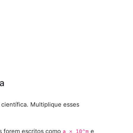
ca
ientífica. Multiplique esses
os forem escritos como
e
a × 10^m