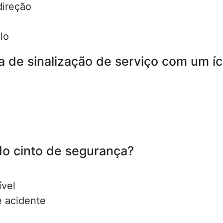
direção
lo
aca de sinalização de serviço com um 
 do cinto de segurança?
ível
e acidente