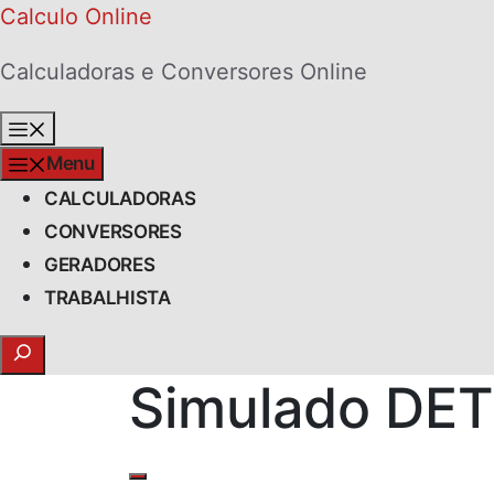
Skip
Calculo Online
to
Calculadoras e Conversores Online
content
Menu
Menu
CALCULADORAS
CONVERSORES
GERADORES
TRABALHISTA
Search
Simulado DE