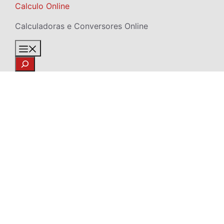
Skip
Calculo Online
to
Calculadoras e Conversores Online
content
Menu
Search