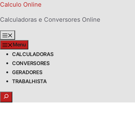
Skip
Calculo Online
to
Calculadoras e Conversores Online
content
Menu
Menu
CALCULADORAS
CONVERSORES
GERADORES
TRABALHISTA
Search