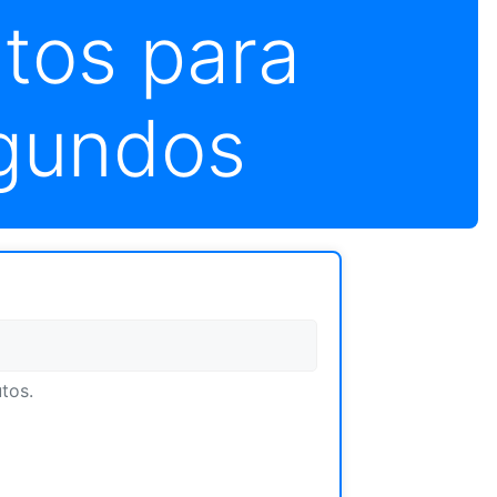
tos para
gundos
tos.